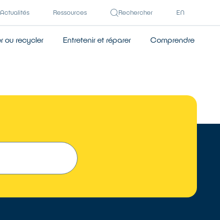
Actualités
Ressources
Rechercher
EN
 ou recycler
Entretenir et réparer
Comprendre
TROUVER