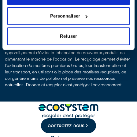
selon la surface de vente)
Les points de collecte de Boissy-le-Châtel, partenaires
d'
ecosystem
, nous remettent ensuite les équipements collectés
Personnaliser
afin que nous procédions à leur dépollution et leur recyclage.
Recycler, c’est économiser les ressources et réduire l’impact
environnemental
Refuser
La fabrication d’équipements électriques neufs est génératrice de
pollution et consommatrice de ressources naturelles. Donner son
appareil permet d’éviter la fabrication de nouveaux produits en
alimentant le marché de l'occasion. Le recyclage permet d'éviter
l'extraction de matières premières brutes, leur transformation et
leur transport, en utilisant à la place des matières recyclées, ce
qui génère moins de pollution et préserve nos ressources
naturelles. Donner et recycler c'est protéger l'environnement.
CONTACTEZ-NOUS