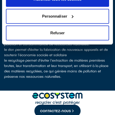
les points de vente
Les points de collecte de Chevry-Cossigny, partenaires
d'
ecosystem
, nous remettent ensuite les équipements collectés
Personnaliser
afin que nous prenions en charge leur dépollution et leur
recyclage.
Recycler c’est protéger la santé, l'environnement et les
Refuser
ressources naturelles
La fabrication d’appareils électriques neufs est génératrice de
pollution et consommatrice de ressources naturelles.
le don permet d’éviter la fabrication de nouveaux appareils et de
soutenir l'économie sociale et solidaire
le recyclage permet d'éviter l'extraction de matières premières
brutes, leur transformation et leur transport, en utilisant à la place
des matières recyclées, ce qui génère moins de pollution et
préserve nos ressources naturelles.
CONTACTEZ-NOUS