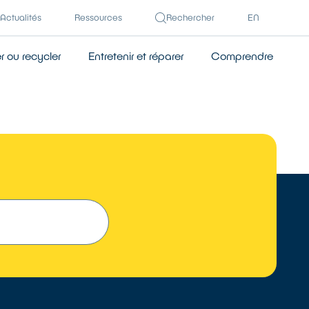
Actualités
Ressources
Rechercher
EN
 ou recycler
Entretenir et réparer
Comprendre
TROUVER