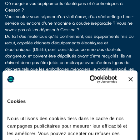
Où recycler vos équipements électriques et électroniques à
Cesson ?
Vous voulez vous séparer d'un vieil écran, d’un sèche-linge hors-
service ou encore d'une machine à coudre irréparable ? Vous ne
savez pas où les déposer à Cesson ?
Du fait des matériaux qu’ils contiennent, ces équipements mis au
rebut, appelés déchets d’équipements électriques et
électroniques (DEEE), sont considérés comme des déchets
dangereux et doivent être dépollués avant d’être recyclés. Ils ne
doivent donc pas être jetés en mélange avec d’autres types de
déchets tels que les emballages ménagers, le mobilier usagé, les
ordures ménagères, etc. ! Leur dépollution et leur recyclage serait
alors impossible.
À Cesson, vous bénéficiez de différents points de recyclage pour
vous séparer de vos vieux équipements électriques et
Cookies
électroniques.
Différents choix s'offrent à vous :
en faire don à un réseau solidaire
si votre équipement est
Nous utilisons des cookies tiers dans le cadre de nos
fonctionnel ou réparable
campagnes publicitaires pour mesurer leur efficacité et
les déposer en déchetterie
les améliorer. Vous pouvez accepter ou refuser ces
les faire
reprendre à la livraison
d’un appareil neuf de