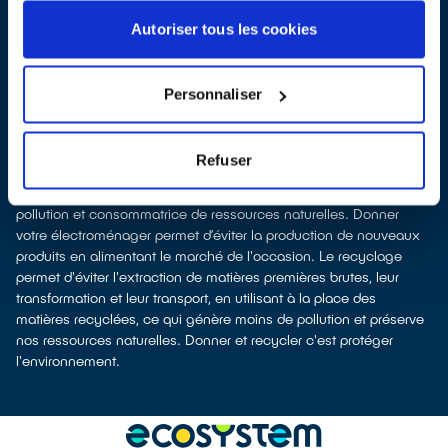
même type neuf
apport en magasin
parfois même sans condition d’achat selon
Autoriser tous les cookies
les points de vente
Les points de collecte de Ozoir-la-Ferrière, partenaires
d'
ecosystem
, nous remettent ensuite les équipements collectés
Personnaliser
afin que nous prenions en charge leur dépollution et leur
recyclage.
Recycler c’est protéger la santé, l'environnement et les
Refuser
ressources naturelles
La production d’équipements électriques neufs est génératrice de
pollution et consommatrice de ressources naturelles. Donner
votre électroménager permet d’éviter la production de nouveaux
produits en alimentant le marché de l'occasion. Le recyclage
permet d'éviter l'extraction de matières premières brutes, leur
transformation et leur transport, en utilisant à la place des
matières recyclées, ce qui génère moins de pollution et préserve
nos ressources naturelles. Donner et recycler c'est protéger
l'environnement.