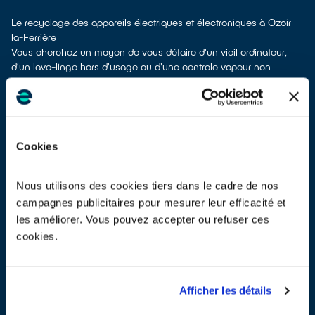
Le recyclage des appareils électriques et électroniques à Ozoir-
la-Ferrière
Vous cherchez un moyen de vous défaire d'un vieil ordinateur,
d’un lave-linge hors d'usage ou d'une centrale vapeur non
réparable ? Vous ne savez pas quoi en faire à Ozoir-la-Ferrière ?
Du fait des matériaux qu’ils contiennent, ces DEEE (déchets
d’équipements électriques et électroniques), sont considérés
comme des déchets dangereux et doivent être dépollués avant
d’être recyclés. Ils ne doivent donc pas être jetés en mélange
Cookies
avec d’autres types de déchets tels que les emballages
ménagers ou les déchets non recyclables ! Leur dépollution et
leur recyclage serait alors impossible.
Nous utilisons des cookies tiers dans le cadre de nos
À Ozoir-la-Ferrière, vous bénéficiez de différents points de
campagnes publicitaires pour mesurer leur efficacité et
recyclage pour vous défaire de vos anciens équipements
les améliorer. Vous pouvez accepter ou refuser ces
électriques et électroniques.
cookies.
Plusieurs options s'offrent à vous :
don à un réseau solidaire
si votre appareil est encore utilisable
ou réparable
apport en déchetterie
Afficher les détails
reprise à la livraison
si vous vous faites livrer un équipement de