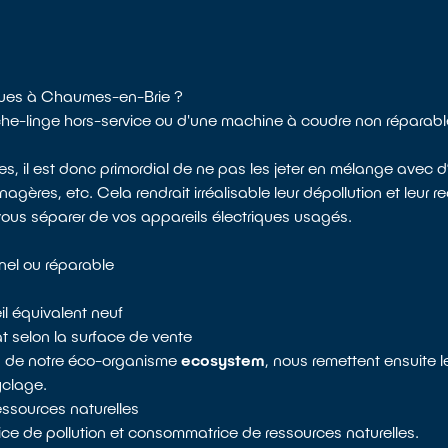
niques à Chaumes-en-Brie ?
sèche-linge hors-service ou d'une machine à coudre non réparab
 il est donc primordial de ne pas les jeter en mélange avec d’
ères, etc. Cela rendrait irréalisable leur dépollution et leur r
vous séparer de vos appareils électriques usagés.
nnel ou réparable
il équivalent neuf
 selon la surface de vente
s de notre éco-organisme
ecosystem
, nous remettent ensuite 
yclage.
ressources naturelles
ice de pollution et consommatrice de ressources naturelles.