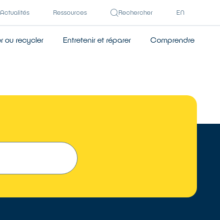
Actualités
Ressources
Rechercher
EN
 ou recycler
Entretenir et réparer
Comprendre
TROUVER