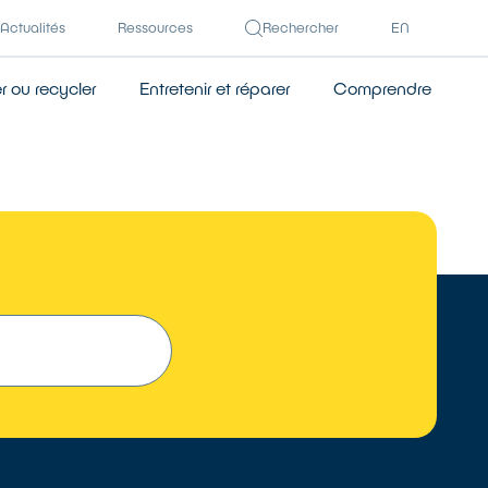
Actualités
Ressources
Rechercher
EN
 ou recycler
Entretenir et réparer
Comprendre
TROUVER