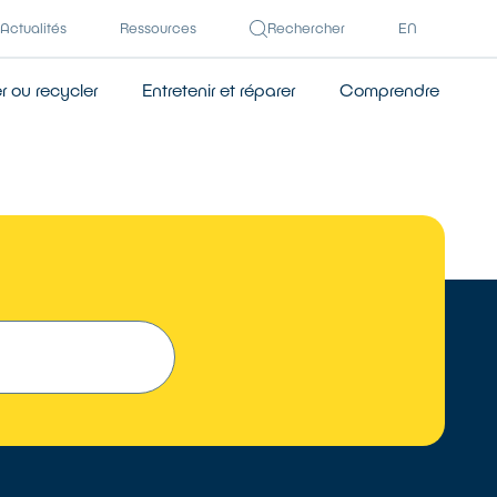
Actualités
Ressources
Rechercher
EN
 ou recycler
Entretenir et réparer
Comprendre
TROUVER