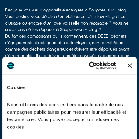
Recycler vos vieux appareils électriques à Souppes-sur-Loing
Vous désirez vous défaire d'un vieil écran, d’un lave-linge hors
d'usage ou encore d’un lave-vaisselle non réparable ? Vous ne
savez pas où les déposer à Souppes-sur-Loing ?
Du fait des composants qu’ils contiennent, ces DEEE (déchets
d’équipements électriques et électroniques), sont considérés
comme des déchets dangereux et doivent être dépollués avant
d’être recyclés. Ils ne doivent pas être envoyés à la poubelle en
mélange avec d’autres types de déchets tels que les emballages
ménagers, le mobilier usagé, les ordures ménagères, etc. ! Leur
dépollution et leur recyclage serait alors impossible.
À Souppes-sur-Loing, différents moyens permettent de vous
Cookies
séparer de vos appareils électriques usagés.
Différents choix s'offrent à vous :
les donner à un réseau solidaire
si votre équipement est
Nous utilisons des cookies tiers dans le cadre de nos
fonctionnel ou réparable
campagnes publicitaires pour mesurer leur efficacité et
les apporter en déchetterie
les améliorer. Vous pouvez accepter ou refuser ces
les faire
reprendre à la livraison
d’un nouvel appareil
cookies.
les
déposer en magasin
(reprise avec ou sans condition d'achat
selon la surface de vente)