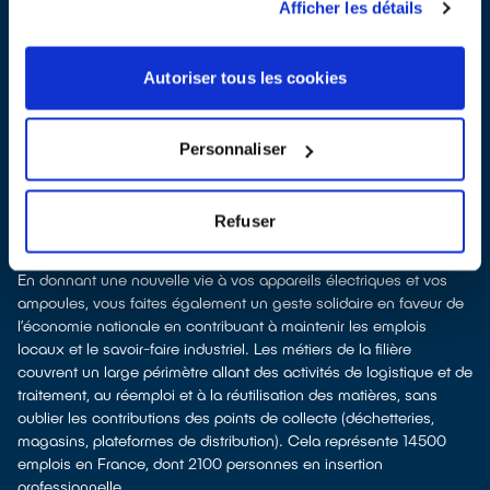
leur recyclage.
Afficher les détails
Recycler c’est protéger la santé, l'environnement et les
ressources naturelles
La production d’équipements électriques neufs est génératrice de
Autoriser tous les cookies
pollution et consommatrice de ressources naturelles.
le don permet d’éviter la production de nouveaux produits tout en
soutenant l'économie sociale et solidaire
Personnaliser
le recyclage permet d'éviter l'extraction de matières premières
brutes, leur transformation et leur transport, en utilisant à la place
des matières recyclées, ce qui génère moins de pollution et
Refuser
préserve nos ressources naturelles.
Recycler c’est favoriser les emplois et l'économie solidaire
En donnant une nouvelle vie à vos appareils électriques et vos
ampoules, vous faites également un geste solidaire en faveur de
l’économie nationale en contribuant à maintenir les emplois
locaux et le savoir-faire industriel. Les métiers de la filière
couvrent un large périmètre allant des activités de logistique et de
traitement, au réemploi et à la réutilisation des matières, sans
oublier les contributions des points de collecte (déchetteries,
magasins, plateformes de distribution). Cela représente 14500
emplois en France, dont 2100 personnes en insertion
professionnelle.