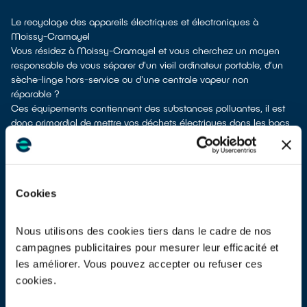
Le recyclage des appareils électriques et électroniques à
Moissy-Cramayel
Vous résidez à Moissy-Cramayel et vous cherchez un moyen
responsable de vous séparer d'un vieil ordinateur portable, d’un
sèche-linge hors-service ou d'une centrale vapeur non
réparable ?
Ces équipements contiennent des substances polluantes, il est
donc primordial de mettre vos déchets électriques dans les bacs
de recyclage adéquats pour pouvoir les dépolluer et les recycler.
À Moissy-Cramayel, vous bénéficiez de plusieurs solutions de
collecte pour vous débarrasser de vos anciens appareils
électriques et électroniques.
Cookies
Différentes possibilités s'offrent à vous :
faire un don à un réseau solidaire
si votre appareil est
fonctionnel ou réparable
Nous utilisons des cookies tiers dans le cadre de nos
les déposer en déchetterie
campagnes publicitaires pour mesurer leur efficacité et
les faire
reprendre au moment de la livraison
d’un appareil neuf
les améliorer. Vous pouvez accepter ou refuser ces
de remplacement
cookies.
les
déposer en magasin
(reprise avec ou sans condition d'achat
selon la surface de vente)