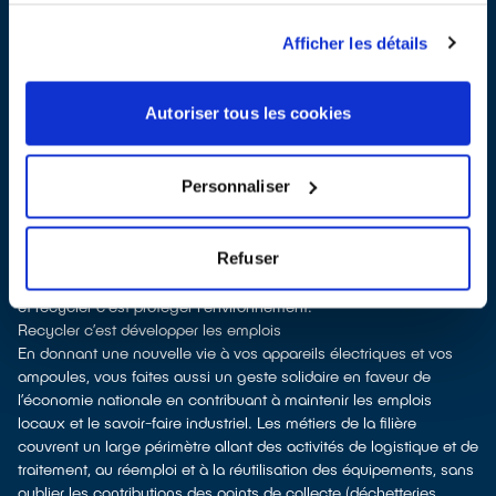
À Moissy-Cramayel, les points de collecte, partenaires de notre
éco-organisme
ecosystem
, nous remettent ensuite les
Afficher les détails
équipements collectés afin que nous prenions en charge leur
dépollution et leur recyclage.
Recycler c’est protéger la santé, l'environnement et les
Autoriser tous les cookies
ressources naturelles
La fabrication d’équipements électriques neufs est génératrice de
pollution et consommatrice de ressources naturelles. Le don
Personnaliser
permet d’éviter la production de nouveaux produits en alimentant
le marché de l'occasion. Le recyclage permet d'éviter l'extraction
de matières premières brutes, leur transformation et leur transport,
Refuser
en utilisant à la place des matières recyclées, ce qui génère
moins de pollution et préserve nos ressources naturelles. Donner
et recycler c'est protéger l'environnement.
Recycler c’est développer les emplois
En donnant une nouvelle vie à vos appareils électriques et vos
ampoules, vous faites aussi un geste solidaire en faveur de
l’économie nationale en contribuant à maintenir les emplois
locaux et le savoir-faire industriel. Les métiers de la filière
couvrent un large périmètre allant des activités de logistique et de
traitement, au réemploi et à la réutilisation des équipements, sans
oublier les contributions des points de collecte (déchetteries,