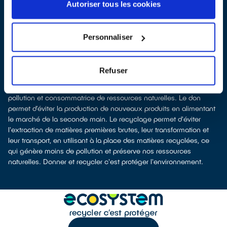
les
déposer en magasin
(reprise avec ou sans condition d'achat
Autoriser tous les cookies
selon la surface de vente)
À Montigny-sur-Loing, les points de collecte, partenaires de notre
éco-organisme
ecosystem
, nous remettent ensuite les appareils
Personnaliser
collectés afin que nous prenions en charge leur dépollution et
leur recyclage.
Recycler, c’est économiser les ressources et réduire l’impact
Refuser
environnemental
La fabrication d’appareils électriques neufs est génératrice de
pollution et consommatrice de ressources naturelles. Le don
permet d’éviter la production de nouveaux produits en alimentant
le marché de la seconde main. Le recyclage permet d'éviter
l'extraction de matières premières brutes, leur transformation et
leur transport, en utilisant à la place des matières recyclées, ce
qui génère moins de pollution et préserve nos ressources
naturelles. Donner et recycler c'est protéger l'environnement.