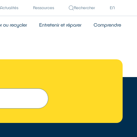
Actualités
Ressources
Rechercher
EN
 ou recycler
Entretenir et réparer
Comprendre
TROUVER