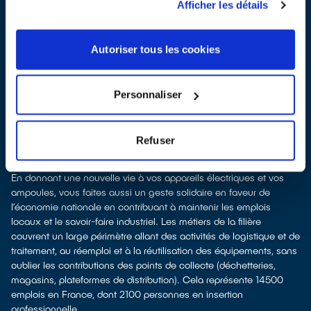
recyclage.
Afficher les détails
Recycler c’est protéger la santé, l'environnement et les
ressources naturelles
La production d’équipements électriques neufs est génératrice de
Autoriser tous les cookies
pollution et consommatrice de ressources naturelles. Le don
permet d’éviter la production de nouveaux produits en alimentant
le marché de l'occasion. Le recyclage permet d'éviter l'extraction
Personnaliser
de matières premières brutes, leur transformation et leur transport,
en utilisant à la place des matières recyclées, ce qui génère
moins de pollution et préserve nos ressources naturelles. Donner
Refuser
et recycler c'est protéger l'environnement.
Recycler c’est développer les emplois et l'économie solidaire
En donnant une nouvelle vie à vos appareils électriques et vos
ampoules, vous faites aussi un geste solidaire en faveur de
l’économie nationale en contribuant à maintenir les emplois
locaux et le savoir-faire industriel. Les métiers de la filière
couvrent un large périmètre allant des activités de logistique et de
traitement, au réemploi et à la réutilisation des équipements, sans
oublier les contributions des points de collecte (déchetteries,
magasins, plateformes de distribution). Cela représente 14500
emplois en France, dont 2100 personnes en insertion
professionnelle.