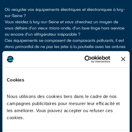
Où recycler vos équipements électriques et électroniques à Ivry-
sur-Seine ?
Vous résidez à Ivry-sur-Seine et vous cherchez un moyen de
vous défaire d'un vieux micro-onde, d’un lave-linge hors-service
ou encore d’un réfrigérateur irréparable ?
Ces équipements se composent de composants polluants, il est
donc primordial de ne pas les jeter à la poubelle avec les ordures
ménagères Cela rendrait irréalisable leur dépollution et leur
recyclage.
À Ivry-sur-Seine, vous bénéficiez de plusieurs solutions de
recyclage pour vous défaire de vos vieux équipements
électriques et électroniques.
Cookies
Différents choix s'offrent à vous :
en faire don à un réseau solidaire
si votre appareil est en état de
marche ou réparable
Nous utilisons des cookies tiers dans le cadre de nos
les déposer en déchetterie
campagnes publicitaires pour mesurer leur efficacité et
les faire
reprendre au moment de la livraison
d’un appareil
les améliorer. Vous pouvez accepter ou refuser ces
électrique neuf
cookies.
les
apporter en magasin
(reprise « 1 pour 1 » voire « 1 pour 0 »
dans certains points de vente)