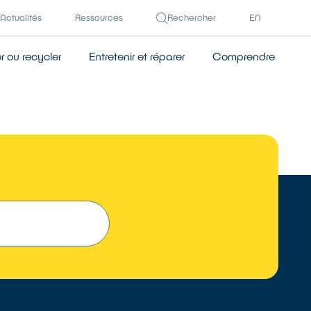
Actualités
Ressources
Rechercher
EN
 ou recycler
Entretenir et réparer
Comprendre
TROUVER