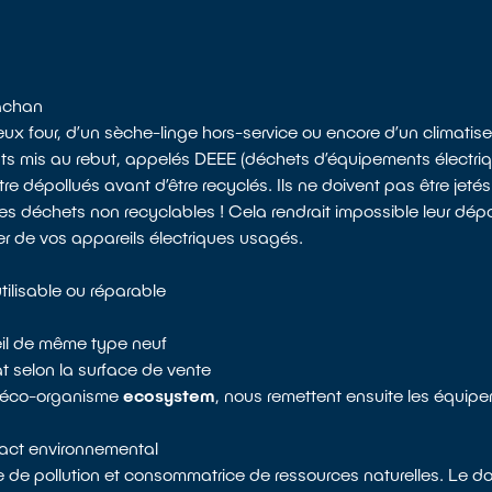
Cachan
x four, d’un sèche-linge hors-service ou encore d’un climatiseu
ts mis au rebut, appelés DEEE (déchets d’équipements électriqu
 dépollués avant d’être recyclés. Ils ne doivent pas être jeté
 déchets non recyclables ! Cela rendrait impossible leur dépol
r de vos appareils électriques usagés.
tilisable ou réparable
reil de même type neuf
 selon la surface de vente
e éco-organisme
ecosystem
, nous remettent ensuite les équip
mpact environnemental
e de pollution et consommatrice de ressources naturelles. Le do