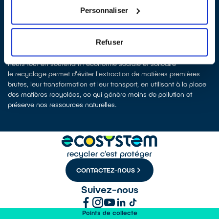
que nous procédions à leur dépollution et leur recyclage.
Personnaliser
Recycler, c’est économiser les ressources et réduire l’impact
environnemental
La production d’appareils électriques neufs est génératrice de
Refuser
pollution et consommatrice de ressources naturelles.
donner son appareil permet d’éviter la production de appareils
neufs tout en soutenant l'économie sociale et solidaire
le recyclage permet d'éviter l'extraction de matières premières
brutes, leur transformation et leur transport, en utilisant à la place
des matières recyclées, ce qui génère moins de pollution et
préserve nos ressources naturelles.
CONTACTEZ-NOUS
Suivez-nous
Points de collecte