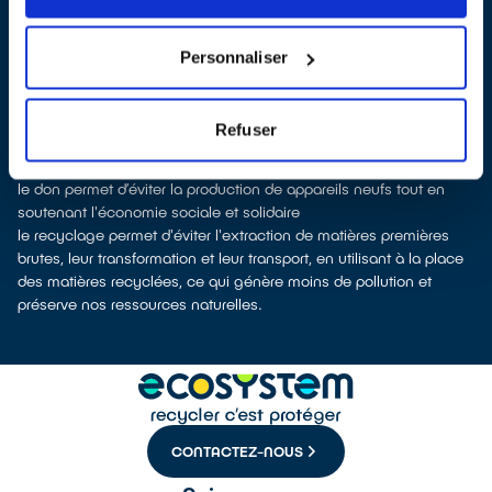
0 » dans certains points de vente)
À Villecresnes, les points de collecte, partenaires d'
ecosystem
,
nous remettent ensuite les appareils collectés afin que nous
Personnaliser
procédions à leur dépollution et leur recyclage.
Recycler, c’est économiser les ressources et réduire l’impact
environnemental
Refuser
La production d’appareils électriques neufs est génératrice de
pollution et consommatrice de ressources naturelles.
le don permet d’éviter la production de appareils neufs tout en
soutenant l'économie sociale et solidaire
le recyclage permet d'éviter l'extraction de matières premières
brutes, leur transformation et leur transport, en utilisant à la place
des matières recyclées, ce qui génère moins de pollution et
préserve nos ressources naturelles.
CONTACTEZ-NOUS