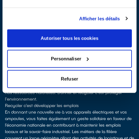
vente
Les points de collecte de Argenteuil, partenaires de notre éco-
organisme
ecosystem
, nous remettent ensuite les équipements
Afficher les détails
collectés afin que nous procédions à leur dépollution et leur
recyclage.
Recycler c’est protéger la santé, l'environnement et les
Autoriser tous les cookies
ressources naturelles
La fabrication d’équipements électriques neufs est génératrice de
pollution et consommatrice de ressources naturelles. Donner son
Personnaliser
appareil permet d’éviter la production de nouveaux produits en
alimentant le marché de la seconde main. Le recyclage permet
d'éviter l'extraction de matières premières brutes, leur
Refuser
transformation et leur transport, en utilisant à la place des
matières recyclées, ce qui génère moins de pollution et préserve
nos ressources naturelles. Donner et recycler c'est protéger
l'environnement.
Recycler c’est développer les emplois
En donnant une nouvelle vie à vos appareils électriques et vos
ampoules, vous faites également un geste solidaire en faveur de
l’économie nationale en contribuant à maintenir les emplois
locaux et le savoir-faire industriel. Les métiers de la filière
couvrent un large périmètre allant des activités de logistique et de