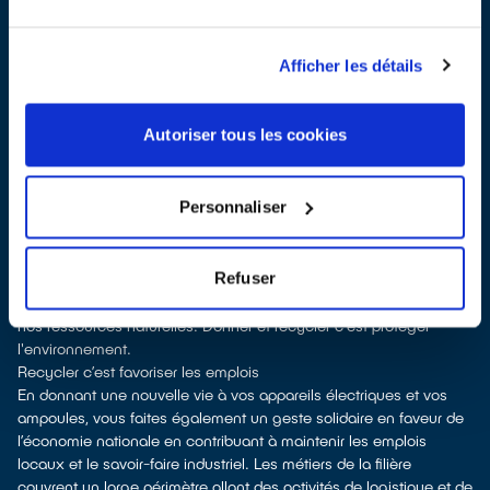
dans certains points de vente)
Les points de collecte de Franconville, partenaires de notre éco-
organisme
ecosystem
, nous remettent ensuite les appareils
Afficher les détails
collectés afin que nous procédions à leur dépollution et leur
recyclage.
Recycler c’est protéger la santé, l'environnement et les
Autoriser tous les cookies
ressources naturelles
La fabrication d’appareils électriques neufs est génératrice de
pollution et consommatrice de ressources naturelles. Donner
Personnaliser
votre électroménager permet d’éviter la fabrication de nouveaux
produits en alimentant le marché de l'occasion. Le recyclage
permet d'éviter l'extraction de matières premières brutes, leur
Refuser
transformation et leur transport, en utilisant à la place des
matières recyclées, ce qui génère moins de pollution et préserve
nos ressources naturelles. Donner et recycler c'est protéger
l'environnement.
Recycler c’est favoriser les emplois
En donnant une nouvelle vie à vos appareils électriques et vos
ampoules, vous faites également un geste solidaire en faveur de
l’économie nationale en contribuant à maintenir les emplois
locaux et le savoir-faire industriel. Les métiers de la filière
couvrent un large périmètre allant des activités de logistique et de