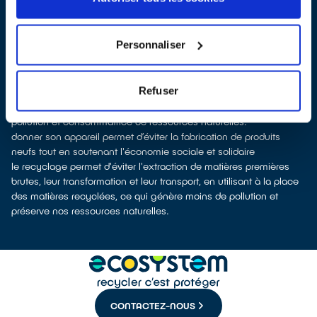
les points de vente
Les points de collecte de La Crau, partenaires de notre éco-
organisme
ecosystem
, nous remettent ensuite les équipements
Personnaliser
collectés afin que nous prenions en charge leur dépollution et
leur recyclage.
Recycler, c’est économiser les ressources et réduire l’impact
Refuser
environnemental
La fabrication d’appareils électriques neufs est émettrice de
pollution et consommatrice de ressources naturelles.
donner son appareil permet d’éviter la fabrication de produits
neufs tout en soutenant l'économie sociale et solidaire
le recyclage permet d'éviter l'extraction de matières premières
brutes, leur transformation et leur transport, en utilisant à la place
des matières recyclées, ce qui génère moins de pollution et
préserve nos ressources naturelles.
CONTACTEZ-NOUS