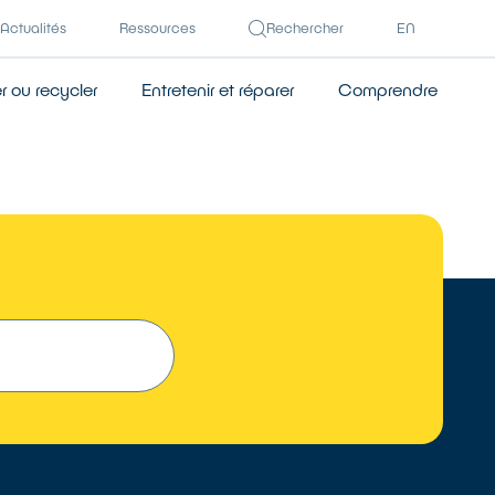
Actualités
Ressources
Rechercher
EN
 ou recycler
Entretenir et réparer
Comprendre
TROUVER