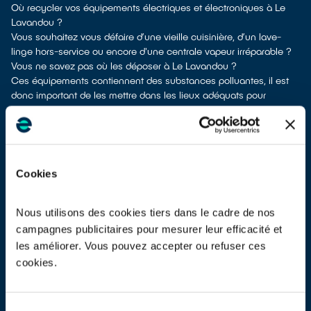
Où recycler vos équipements électriques et électroniques à Le
Lavandou ?
Vous souhaitez vous défaire d’une vieille cuisinière, d’un lave-
linge hors-service ou encore d'une centrale vapeur irréparable ?
Vous ne savez pas où les déposer à Le Lavandou ?
Ces équipements contiennent des substances polluantes, il est
donc important de les mettre dans les lieux adéquats pour
pouvoir les dépolluer et les recycler.
À Le Lavandou, vous bénéficiez de différents points de recyclage
pour vous séparer de vos vieux appareils électriques et
électroniques.
Différents choix s'offrent à vous :
Cookies
don à une association caricative
si votre appareil est en état de
marche ou réparable
apport en déchetterie
Nous utilisons des cookies tiers dans le cadre de nos
reprise à la livraison
si vous vous faites livrer un appareil de
campagnes publicitaires pour mesurer leur efficacité et
même type neuf
les améliorer. Vous pouvez accepter ou refuser ces
reprise en magasin
parfois même sans condition d’achat selon
cookies.
les points de vente
Les points de collecte de Le Lavandou, partenaires d'
ecosystem
,
nous remettent ensuite les équipements collectés afin que nous