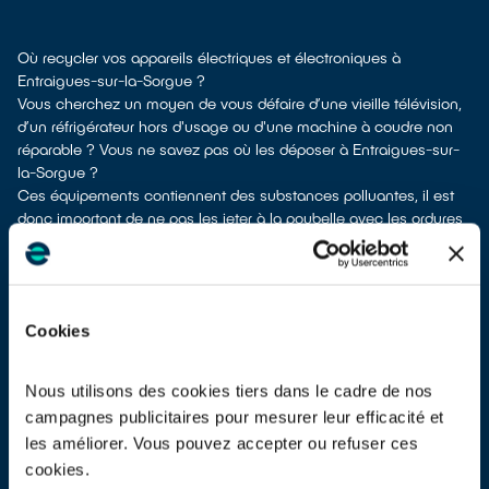
Où recycler vos appareils électriques et électroniques à
Entraigues-sur-la-Sorgue ?
Vous cherchez un moyen de vous défaire d’une vieille télévision,
d’un réfrigérateur hors d'usage ou d'une machine à coudre non
réparable ? Vous ne savez pas où les déposer à Entraigues-sur-
la-Sorgue ?
Ces équipements contiennent des substances polluantes, il est
donc important de ne pas les jeter à la poubelle avec les ordures
ménagères Leur dépollution et leur recyclage serait alors
impossible.
À Entraigues-sur-la-Sorgue, vous bénéficiez de plusieurs
solutions de collecte pour vous séparer de vos vieux appareils
Cookies
électriques et électroniques.
Différents choix s'offrent à vous :
don à un réseau solidaire
si votre appareil est fonctionnel ou
Nous utilisons des cookies tiers dans le cadre de nos
réparable
campagnes publicitaires pour mesurer leur efficacité et
apport en déchetterie
les améliorer. Vous pouvez accepter ou refuser ces
reprise à la livraison
si vous vous faites livrer un équipement de
cookies.
même type neuf