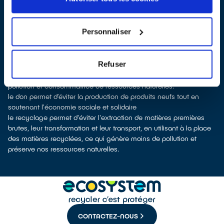
dépôt en magasin
parfois même sans condition d’achat selon
les points de vente
Les points de collecte de La Roche-sur-Yon, partenaires
Personnaliser
d'
ecosystem
, nous remettent ensuite les appareils collectés afin
que nous procédions à leur dépollution et leur recyclage.
Recycler c’est protéger la santé, l'environnement et les
Refuser
ressources naturelles
La fabrication d’équipements électriques neufs est génératrice de
pollution et consommatrice de ressources naturelles.
le don permet d’éviter la production de produits neufs tout en
soutenant l'économie sociale et solidaire
le recyclage permet d'éviter l'extraction de matières premières
brutes, leur transformation et leur transport, en utilisant à la place
des matières recyclées, ce qui génère moins de pollution et
préserve nos ressources naturelles.
CONTACTEZ-NOUS