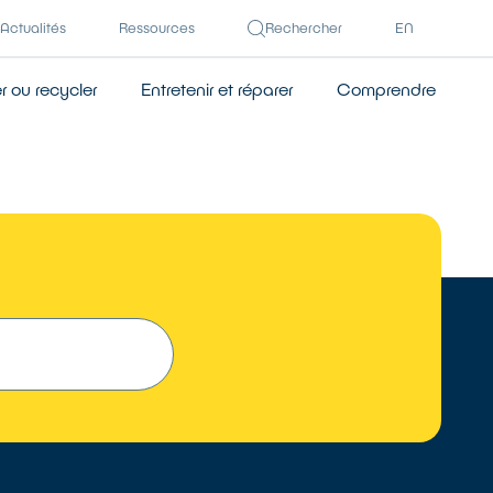
Actualités
Ressources
Rechercher
EN
 ou recycler
Entretenir et réparer
Comprendre
TROUVER