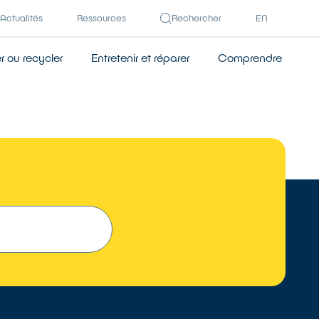
Actualités
Ressources
Rechercher
EN
 ou recycler
Entretenir et réparer
Comprendre
TROUVER