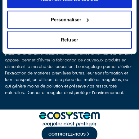
selon la surface de vente)
À Fraize, les points de collecte, partenaires de notre éco-
organisme
ecosystem
, nous remettent ensuite les équipements
Personnaliser
collectés afin que nous procédions à leur dépollution et leur
recyclage.
Recycler c’est protéger la santé, l'environnement et les
Refuser
ressources naturelles
La production d’équipements électriques neufs est émettrice de
pollution et consommatrice de ressources naturelles. Donner son
appareil permet d’éviter la fabrication de nouveaux produits en
alimentant le marché de l'occasion. Le recyclage permet d'éviter
l'extraction de matières premières brutes, leur transformation et
leur transport, en utilisant à la place des matières recyclées, ce
qui génère moins de pollution et préserve nos ressources
naturelles. Donner et recycler c'est protéger l'environnement.
CONTACTEZ-NOUS