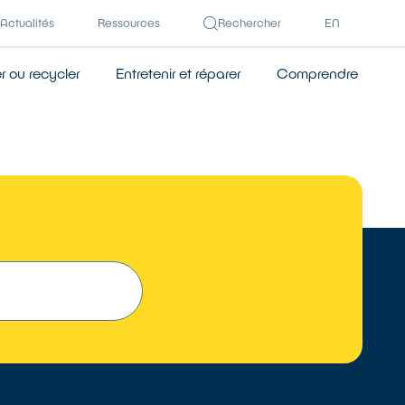
Actualités
Ressources
Rechercher
EN
 ou recycler
Entretenir et réparer
Comprendre
TROUVER