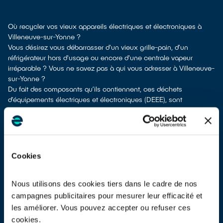
Où recycler vos vieux appareils électriques et électroniques à
Villeneuve-sur-Yonne ?
Vous désirez vous débarrasser d'un vieux grille-pain, d’un
réfrigérateur hors d'usage ou encore d'une centrale vapeur
irréparable ? Vous ne savez pas à qui vous adresser à Villeneuve-
sur-Yonne ?
Du fait des composants qu’ils contiennent, ces déchets
d’équipements électriques et électroniques (DEEE), sont
considérés comme des déchets dangereux et doivent être
dépollués avant d’être recyclés. Ils ne doivent pas être jetés à la
poubelle avec d’autres types de déchets tels que les emballages
ménagers ou les déchets non recyclables ! Cela rendrait
impossible leur dépollution et leur recyclage.
Cookies
À Villeneuve-sur-Yonne, différentes solutions permettent de vous
séparer de vos vieux appareils électriques.
Différents choix s'offrent à vous :
Nous utilisons des cookies tiers dans le cadre de nos
don à une association caricative
si votre équipement est
campagnes publicitaires pour mesurer leur efficacité et
fonctionnel ou réparable
les améliorer. Vous pouvez accepter ou refuser ces
dépôt en déchetterie
cookies.