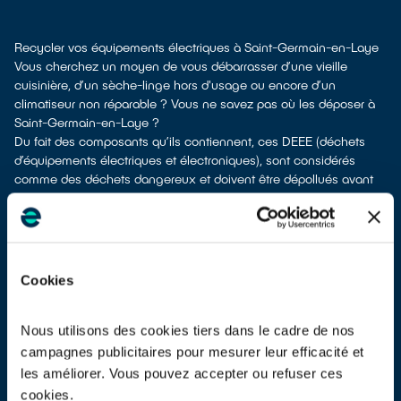
Recycler vos équipements électriques à Saint-Germain-en-Laye
Vous cherchez un moyen de vous débarrasser d’une vieille
cuisinière, d’un sèche-linge hors d'usage ou encore d’un
climatiseur non réparable ? Vous ne savez pas où les déposer à
Saint-Germain-en-Laye ?
Du fait des composants qu’ils contiennent, ces DEEE (déchets
d’équipements électriques et électroniques), sont considérés
comme des déchets dangereux et doivent être dépollués avant
d’être recyclés. Ils ne doivent pas être envoyés à la poubelle avec
d’autres déchets tels que les emballages ménagers ou les
déchets non recyclables ! Leur dépollution et leur recyclage
serait alors impossible.
À Saint-Germain-en-Laye, vous bénéficiez de différents points de
Cookies
collecte pour vous défaire de vos anciens équipements
électriques et électroniques.
Différents choix s'offrent à vous :
Nous utilisons des cookies tiers dans le cadre de nos
faire un don à une association
si votre appareil est en état de
campagnes publicitaires pour mesurer leur efficacité et
marche ou réparable
les améliorer. Vous pouvez accepter ou refuser ces
les déposer en déchetterie
cookies.