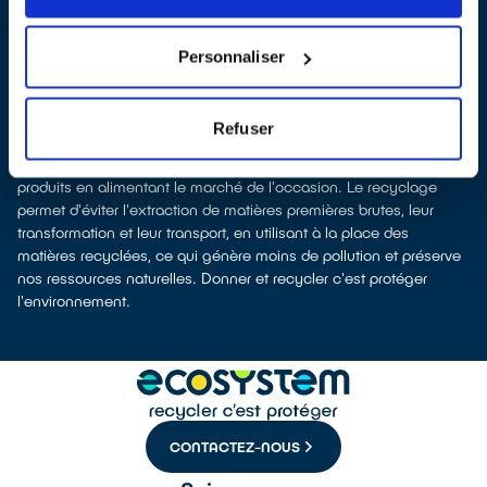
organisme
ecosystem
, nous remettent ensuite les équipements
collectés afin que nous procédions à leur dépollution et leur
recyclage.
Personnaliser
Recycler, c’est économiser les ressources et réduire l’impact
environnemental
La production d’appareils électriques neufs est génératrice de
Refuser
pollution et consommatrice de ressources naturelles. Donner
votre électroménager permet d’éviter la production de nouveaux
produits en alimentant le marché de l'occasion. Le recyclage
permet d'éviter l'extraction de matières premières brutes, leur
transformation et leur transport, en utilisant à la place des
matières recyclées, ce qui génère moins de pollution et préserve
nos ressources naturelles. Donner et recycler c'est protéger
l'environnement.
CONTACTEZ-NOUS