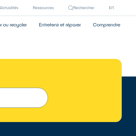
Actualités
Ressources
Rechercher
EN
 ou recycler
Entretenir et réparer
Comprendre
TROUVER