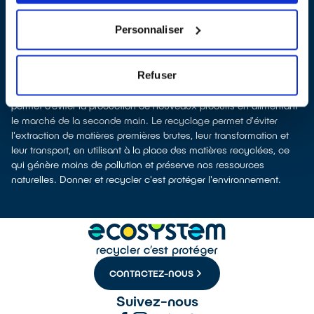
À Viroflay, les points de collecte, partenaires d'
ecosystem
, nous
remettent ensuite les équipements collectés afin que nous
Personnaliser
prenions en charge leur dépollution et leur recyclage.
Recycler c’est protéger la santé, l'environnement et les
ressources naturelles
Refuser
La fabrication d’équipements électriques neufs est génératrice de
pollution et consommatrice de ressources naturelles. Le don
permet d’éviter la production de nouveaux produits en alimentant
le marché de la seconde main. Le recyclage permet d'éviter
l'extraction de matières premières brutes, leur transformation et
leur transport, en utilisant à la place des matières recyclées, ce
qui génère moins de pollution et préserve nos ressources
naturelles. Donner et recycler c'est protéger l'environnement.
CONTACTEZ-NOUS
Suivez-nous