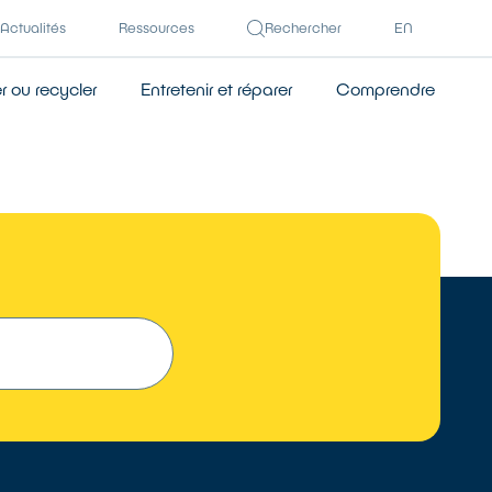
Actualités
Ressources
Rechercher
EN
 ou recycler
Entretenir et réparer
Comprendre
TROUVER