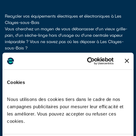
Recycler vos équipements électriques et électroniques à Les
Clayes-sous-Bois
Vous cherchez un moyen de vous débarrasser d'un vieux grille-
pain, d’un sèche-linge hors d'usage ou d'une centrale vapeur
irréparable ? Vous ne savez pas où les déposer à Les Clayes-
sous-Bois ?
Ces appareils contiennent des substances polluantes, il est donc
important de les mettre dans les endroits adéquats pour pouvoir
les dépolluer et les recycler.
À Les Clayes-sous-Bois, différents moyens existent pour vous
defaire de vos appareils électriques usagés.
Cookies
Différents choix s'offrent à vous :
en faire don à un réseau solidaire
si votre équipement est
fonctionnel ou réparable
Nous utilisons des cookies tiers dans le cadre de nos
les apporter en déchetterie
campagnes publicitaires pour mesurer leur efficacité et
les faire
reprendre à la livraison
d’un appareil neuf
les améliorer. Vous pouvez accepter ou refuser ces
les
faire reprendre en magasin
(reprise avec ou sans condition
cookies.
d'achat selon la surface de vente)
Les points de collecte de Les Clayes-sous-Bois, partenaires de