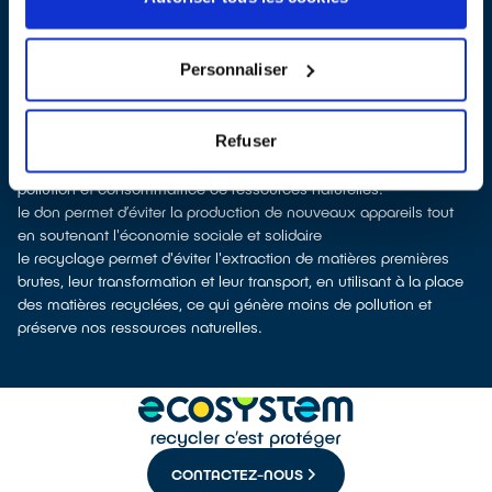
reprise en magasin
parfois même sans condition d’achat selon la
surface de vente
Les points de collecte de Bois-d'Arcy, partenaires d'
ecosystem
,
Personnaliser
nous remettent ensuite les appareils collectés afin que nous
prenions en charge leur dépollution et leur recyclage.
Recycler, c’est économiser les ressources et réduire l’impact
Refuser
environnemental
La fabrication d’équipements électriques neufs est génératrice de
pollution et consommatrice de ressources naturelles.
le don permet d’éviter la production de nouveaux appareils tout
en soutenant l'économie sociale et solidaire
le recyclage permet d'éviter l'extraction de matières premières
brutes, leur transformation et leur transport, en utilisant à la place
des matières recyclées, ce qui génère moins de pollution et
préserve nos ressources naturelles.
CONTACTEZ-NOUS