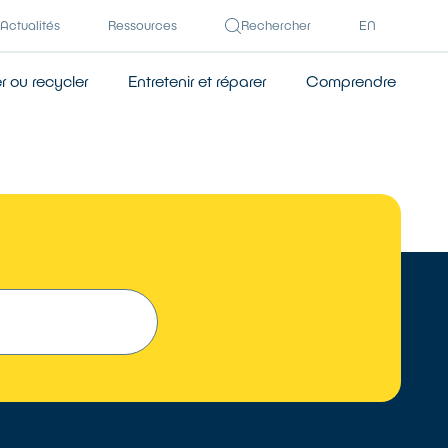
Actualités
Ressources
Rechercher
EN
 ou recycler
Entretenir et réparer
Comprendre
TROUVER