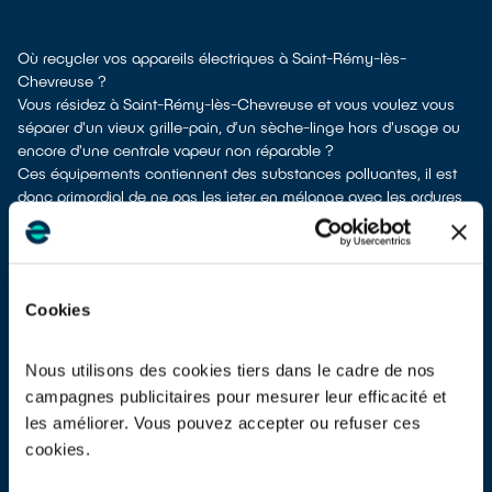
Où recycler vos appareils électriques à Saint-Rémy-lès-
Chevreuse ?
Vous résidez à Saint-Rémy-lès-Chevreuse et vous voulez vous
séparer d'un vieux grille-pain, d’un sèche-linge hors d'usage ou
encore d'une centrale vapeur non réparable ?
Ces équipements contiennent des substances polluantes, il est
donc primordial de ne pas les jeter en mélange avec les ordures
ménagères Leur dépollution et leur recyclage serait alors
impossible.
À Saint-Rémy-lès-Chevreuse, différents moyens permettent de
vous defaire de vos appareils électriques usagés.
Cookies
Différentes possibilités s'offrent à vous :
don à une association caricative
si votre appareil est encore
utilisable ou réparable
Nous utilisons des cookies tiers dans le cadre de nos
dépôt en déchetterie
campagnes publicitaires pour mesurer leur efficacité et
reprise à la livraison
si vous vous faites livrer un équipement
les améliorer. Vous pouvez accepter ou refuser ces
équivalent neuf
cookies.
dépôt en magasin
parfois même sans achat selon les points de
vente