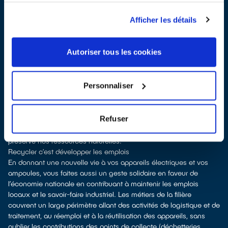
Les points de collecte de Saint-Rémy-lès-Chevreuse, partenaires
de notre éco-organisme
ecosystem
, nous remettent ensuite les
Afficher les détails
appareils collectés afin que nous procédions à leur dépollution et
leur recyclage.
Recycler c’est protéger la santé, l'environnement et les
Autoriser tous les cookies
ressources naturelles
La fabrication d’équipements électriques neufs est génératrice de
pollution et consommatrice de ressources naturelles.
Personnaliser
donner son appareil permet d’éviter la fabrication de produits
neufs et de soutenir l'économie sociale et solidaire
le recyclage permet d'éviter l'extraction de matières premières
Refuser
brutes, leur transformation et leur transport, en utilisant à la place
des matières recyclées, ce qui génère moins de pollution et
préserve nos ressources naturelles.
Recycler c’est développer les emplois
En donnant une nouvelle vie à vos appareils électriques et vos
ampoules, vous faites aussi un geste solidaire en faveur de
l’économie nationale en contribuant à maintenir les emplois
locaux et le savoir-faire industriel. Les métiers de la filière
couvrent un large périmètre allant des activités de logistique et de
traitement, au réemploi et à la réutilisation des appareils, sans
oublier les contributions des points de collecte (déchetteries,