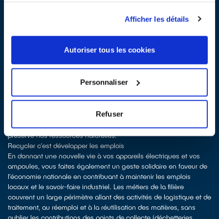
dans certains points de vente)
À Montfort-l'Amaury, les points de collecte, partenaires
Afficher les détails
d'
ecosystem
, nous remettent ensuite les appareils collectés afin
que nous procédions à leur dépollution et leur recyclage.
Recycler c’est protéger la santé, l'environnement et les
Autoriser tous les cookies
ressources naturelles
La fabrication d’appareils électriques neufs est émettrice de
pollution et consommatrice de ressources naturelles.
Personnaliser
le don permet d’éviter la production de produits neufs et de
soutenir l'économie sociale et solidaire
le recyclage permet d'éviter l'extraction de matières premières
Refuser
brutes, leur transformation et leur transport, en utilisant à la place
des matières recyclées, ce qui génère moins de pollution et
préserve nos ressources naturelles.
Recycler c’est développer les emplois
En donnant une nouvelle vie à vos appareils électriques et vos
ampoules, vous faites également un geste solidaire en faveur de
l’économie nationale en contribuant à maintenir les emplois
locaux et le savoir-faire industriel. Les métiers de la filière
couvrent un large périmètre allant des activités de logistique et de
traitement, au réemploi et à la réutilisation des matières, sans
oublier les contributions des points de collecte (déchetteries,