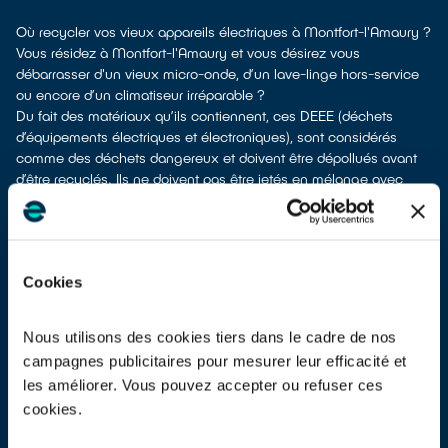
Où recycler vos vieux appareils électriques à Montfort-l'Amaury ?
Vous résidez à Montfort-l'Amaury et vous désirez vous
débarrasser d'un vieux micro-onde, d’un lave-linge hors-service
ou encore d’un climatiseur irréparable ?
Du fait des matériaux qu’ils contiennent, ces DEEE (déchets
d’équipements électriques et électroniques), sont considérés
comme des déchets dangereux et doivent être dépollués avant
d’être recyclés. Ils ne doivent pas être jetés en mélange avec
d’autres types de déchets tels que les emballages ménagers ou
les déchets non recyclables ! Leur dépollution et leur recyclage
serait alors impossible.
À Montfort-l'Amaury, vous bénéficiez de différents points de
Cookies
collecte pour vous débarrasser de vos vieux appareils électriques
et électroniques.
Différents choix s'offrent à vous :
Nous utilisons des cookies tiers dans le cadre de nos
en faire don à une association
si votre équipement est
campagnes publicitaires pour mesurer leur efficacité et
fonctionnel ou réparable
les améliorer. Vous pouvez accepter ou refuser ces
les déposer en déchetterie
cookies.
les faire
reprendre à la livraison
d’un nouvel appareil
les
déposer en magasin
(reprise « 1 pour 1 » voire « 1 pour 0 »