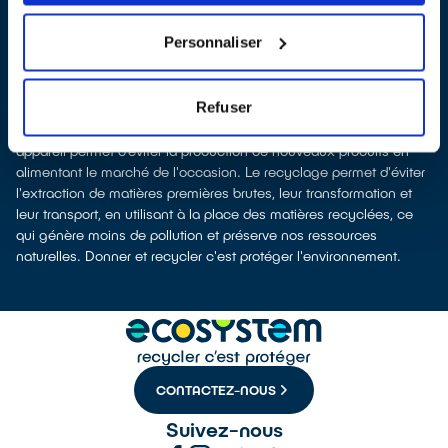
organisme
ecosystem
, nous remettent ensuite les équipements
collectés afin que nous prenions en charge leur dépollution et
Personnaliser
leur recyclage.
Recycler c’est protéger la santé, l'environnement et les
ressources naturelles
Refuser
La production d’appareils électriques neufs est émettrice de
pollution et consommatrice de ressources naturelles. Donner son
appareil permet d’éviter la production de nouveaux produits en
alimentant le marché de l'occasion. Le recyclage permet d'éviter
l'extraction de matières premières brutes, leur transformation et
leur transport, en utilisant à la place des matières recyclées, ce
qui génère moins de pollution et préserve nos ressources
naturelles. Donner et recycler c'est protéger l'environnement.
CONTACTEZ-NOUS
Suivez-nous