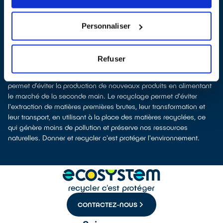
selon la surface de vente)
Les points de collecte de Buc, partenaires d'
ecosystem
, nous
remettent ensuite les équipements collectés afin que nous
Personnaliser
procédions à leur dépollution et leur recyclage.
Recycler c’est protéger la santé, l'environnement et les
ressources naturelles
Refuser
La fabrication d’appareils électriques neufs est génératrice de
pollution et consommatrice de ressources naturelles. Le don
permet d’éviter la production de nouveaux produits en alimentant
le marché de la seconde main. Le recyclage permet d'éviter
l'extraction de matières premières brutes, leur transformation et
leur transport, en utilisant à la place des matières recyclées, ce
qui génère moins de pollution et préserve nos ressources
naturelles. Donner et recycler c'est protéger l'environnement.
CONTACTEZ-NOUS