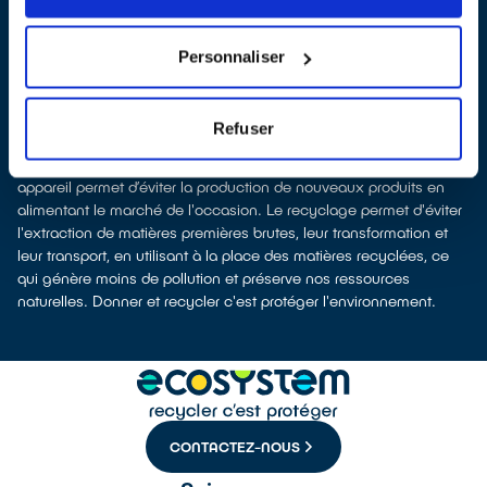
À Le Mesnil-le-Roi, les points de collecte, partenaires de notre
éco-organisme
ecosystem
, nous remettent ensuite les appareils
collectés afin que nous prenions en charge leur dépollution et
Personnaliser
leur recyclage.
Recycler, c’est économiser les ressources et réduire l’impact
environnemental
Refuser
La production d’appareils électriques neufs est émettrice de
pollution et consommatrice de ressources naturelles. Donner son
appareil permet d’éviter la production de nouveaux produits en
alimentant le marché de l'occasion. Le recyclage permet d'éviter
l'extraction de matières premières brutes, leur transformation et
leur transport, en utilisant à la place des matières recyclées, ce
qui génère moins de pollution et préserve nos ressources
naturelles. Donner et recycler c'est protéger l'environnement.
CONTACTEZ-NOUS