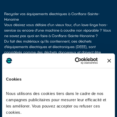
Recycler vos équipements électriques à Conflans-Sainte-
Honorine
Vous désirez vous défaire d'un vieux four, d’un lave-linge hors-
service ou encore d'une machine à coudre non réparable ? Vous
ne savez pas quoi en faire à Conflans-Sainte-Honorine ?
Du fait des matériaux qu’ils contiennent, ces déchets
d’équipements électriques et électroniques (DEEE), sont
considérés comme des déchets dangereux et doivent être
dépollués avant d’être recyclés. Ils ne doivent pas être jetés à la
poubelle avec d’autres types de déchets tels que les emballages
ménagers ou les déchets non recyclables ! Leur dépollution et
leur recyclage serait alors impossible.
Cookies
À Conflans-Sainte-Honorine, différentes solutions existent pour
vous defaire de vos vieux appareils électriques.
Différentes options s'offrent à vous :
Nous utilisons des cookies tiers dans le cadre de nos
don à une association caricative
si votre équipement est
campagnes publicitaires pour mesurer leur efficacité et
fonctionnel ou réparable
les améliorer. Vous pouvez accepter ou refuser ces
apport en déchetterie
cookies.
reprise à la livraison
si vous vous faites livrer un appareil de