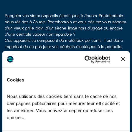
Recycler vos vieux appareils électriques à Jouars-Pontchartrain
Vous résidez à Jouars-Pontchartrain et vous désirez vous séparer
d'un vieux grille-pain, d’un sèche-linge hors d'usage ou encore
d'une centrale vapeur non réparable ?
Ces appareils se composent de matériaux polluants, il est donc
important de ne pas jeter vos déchets électriques à la poubelle
avec les ordures ménagères Leur dépollution et leur recyclage
serait alors impossible.
À Jouars-Pontchartrain, différents moyens permettent de vous
séparer de vos vieux appareils électriques.
Plusieurs options s'offrent à vous :
Cookies
les donner à une association
si votre équipement est en état de
marche ou réparable
les déposer en déchetterie
Nous utilisons des cookies tiers dans le cadre de nos
les faire
reprendre à la livraison
d’un appareil neuf de
campagnes publicitaires pour mesurer leur efficacité et
remplacement
les améliorer. Vous pouvez accepter ou refuser ces
les
déposer en magasin
(reprise « 1 pour 1 » voire « 1 pour 0 »
cookies.
dans certains points de vente)
À Jouars-Pontchartrain, les points de collecte, partenaires de