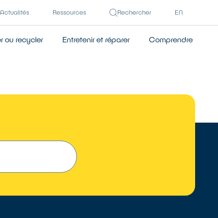
Actualités
Ressources
Rechercher
EN
 ou recycler
Entretenir et réparer
Comprendre
TROUVER