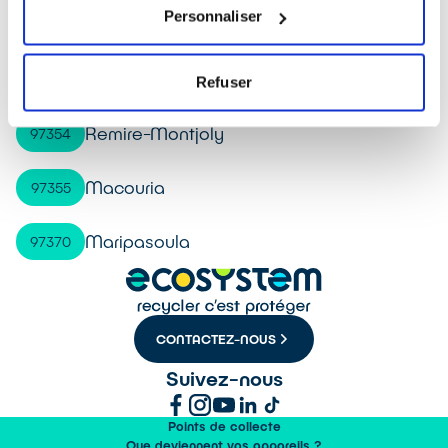
Personnaliser
Matoury
97351
Roura
97352
Refuser
Remire-Montjoly
97354
Macouria
97355
Maripasoula
97370
CONTACTEZ-NOUS
Suivez-nous
Points de collecte
Que deviennent vos appareils ?