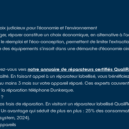
ix judicieux pour l'économie et l'environnement
r, réparer constitue un choix économique, en alternative à l'
 le réemploi et l'éco-conception, permettent de limiter l'extract
e des équipements s’inscrit dans une démarche d’économie circu
ntez-vous vers
notre annuaire de réparateurs certifiés Quali
lité. En faisant appel à un réparateur labellisé, vous bénéfic
d'au moins 3 mois sur votre appareil réparé. Ces experts couvre
r la réparation téléphone Dunkerque.
 ?
 frais de réparation. En visitant un réparateur labellisé Quali
. Un avantage qui séduit de plus en plus : 25% des consommate
osystem, 2024).
appareils