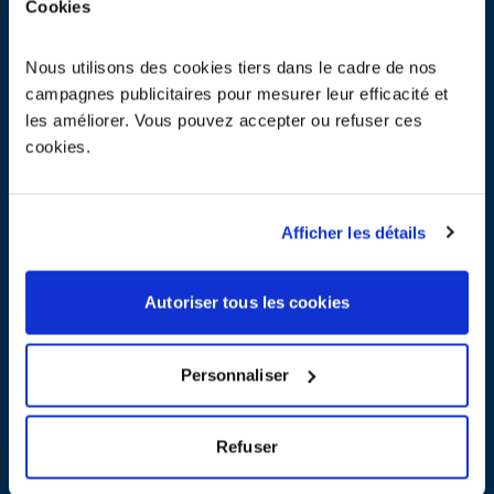
Cookies
Nous utilisons des cookies tiers dans le cadre de nos
campagnes publicitaires pour mesurer leur efficacité et
les améliorer. Vous pouvez accepter ou refuser ces
cookies.
Afficher les détails
Autoriser tous les cookies
Liste des réparateurs labellisés QualiRépar à Paris
Pour trouver un réparateur d’électroménager, d'informatique ou
autre appareils électriques à Paris, renseignez le formulaire ci-
Personnaliser
dessus :
.
TROUVER UN RÉPARATEUR À PARIS
En cliquant sur la fiche détaillée du réparateur, vous verrez pour
quels types d’appareils ce professionnel a obtenu le label.
Refuser
Réfrigérateur, lave-linge, petit électroménager, télévision,
smartphone, outils électriques : à chaque famille d’appareils son